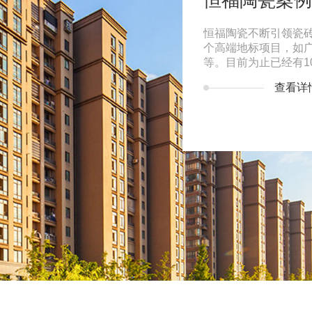
恒福陶瓷案例
都市，是目前成都市离城中心最近，占地规
恒福陶瓷不断引领瓷
)，北美风格最纯粹的别墅级项目。整个项目
个高端地标项目，如
00余亩，418户纯别墅现已交房入住；二
等。目前为止已经有1
别墅为主，383户
查看详
详情