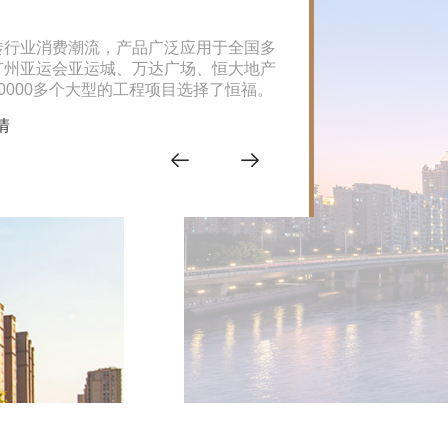
小蛮腰
砖行业消费潮流，产品广泛应用于全国多
广州塔是广州市的地标工
广州亚运会亚运城、万达广场、恒大地产
风，设计使用年限超过100年
0000多个大型的工程项目选择了恒福。
设有“蜘蛛侠栈道”，是
422.8米处设有旋转餐厅
情
查看详情