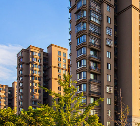
成都后花园
成都后花园位于成
模最大(800多亩
分四期开发，一期4
期以叠拼别墅和复式
查看