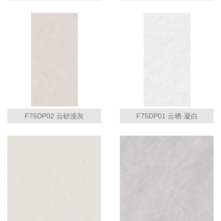
F75DP02 云砂漫灰
F75DP01 云栖·凝白