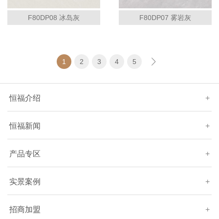
F80DP08 冰岛灰
F80DP07 雾岩灰
1
2
3
4
5
恒福介绍
+
恒福新闻
+
产品专区
+
实景案例
+
招商加盟
+