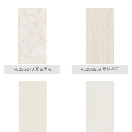
F62SG240 夏布里灰
F62SG239 罗马洞石