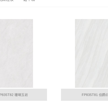
P835T82 珊瑚玉岩
FP835T81 伯爵