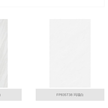
白
FP835T38 玛瑙白