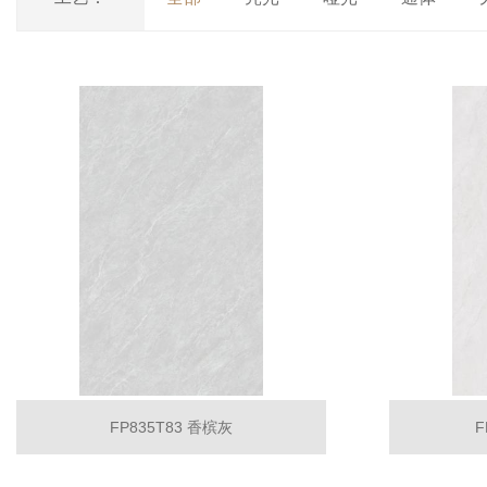
FP835T83 香槟灰
F