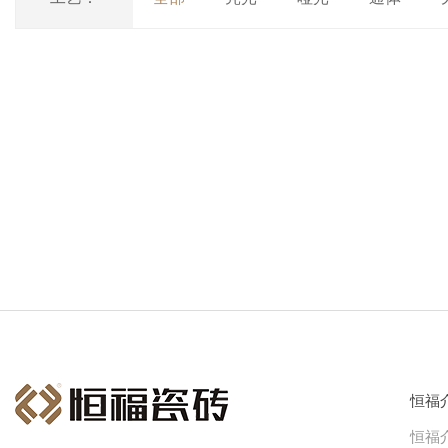
恒福
恒福