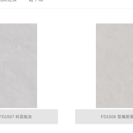
FD1507 科莫银灰
FD1506 普佩斯