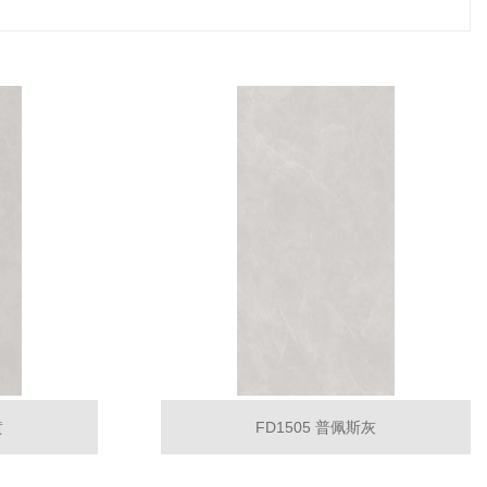
黄
FD1505 普佩斯灰